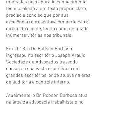
marcadas pelo apurado conhecimento
técnico aliado a um texto próprio claro,
preciso e conciso que por sua
excelência representava em perfeição o
direito do cliente, tendo como resultado
inúmeras vitórias nos tribunais.
Em 2018, o Dr. Robson Barbosa
ingressou no escritório Joseph Araujo
Sociedade de Advogados trazendo
consigo a sua vasta experiência em
grandes escritórios, onde atuava na área
de auditoria e controle interno.
Atualmente, o Dr. Robson Barbosa atua
na área da advocacia trabalhista e no
direito das empresas, coordenando o
grupo de trabalho que presta um serviço
de excelência para as pessoas jurídicas,
com a elaboração de relatórios mensais
que retratam de forma fidedigna a